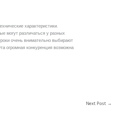
ехнические характеристики.
ые могут различаться у разных
Игроки очень внимательно выбирают
 Эта огромная конкуренция возможна
Next Post
→