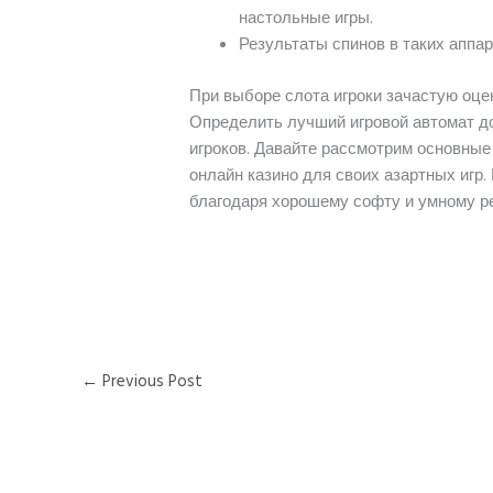
настольные игры.
Результаты спинов в таких аппар
При выборе слота игроки зачастую оцен
Определить лучший игровой автомат до
игроков. Давайте рассмотрим основные
онлайн казино для своих азартных игр.
благодаря хорошему софту и умному р
←
Previous Post