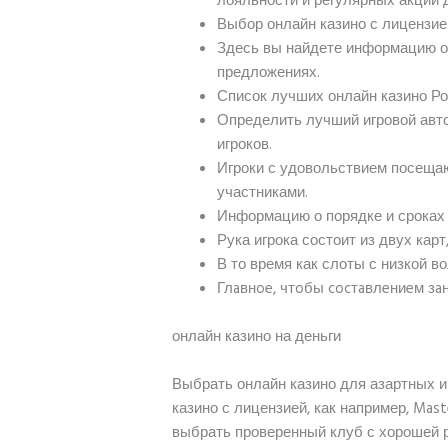
лояльности и регулярных акций д
Выбор онлайн казино с лицензие
Здесь вы найдете информацию о 
предложениях.
Список лучших онлайн казино Ро
Определить лучший игровой авто
игроков.
Игроки с удовольствием посещаю
участниками.
Информацию о порядке и сроках 
Рука игрока состоит из двух карт
В то время как слоты с низкой 
Глaвнoe, чтoбы cocтaвлeниeм зa
онлайн казино на деньги
Выбрать онлайн казино для азартных и
казино с лицензией, как например, Mas
выбрать проверенный клуб с хорошей р