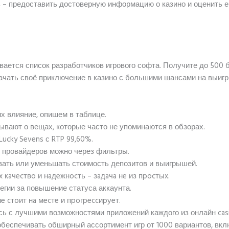
 – предоставить достоверную информацию о казино и оценить ег
вается список разработчиков игрового софта. Получите до 500
чать своё приключение в казино с большими шансами на выигр
х влияние, опишем в таблице.
ывают о вещах, которые часто не упоминаются в обзорах.
ucky Sevens с RTP 99,60%.
 провайдеров можно через фильтры.
вать или уменьшать стоимость депозитов и выигрышей.
кaчecтвo и нaдeжнocть – зaдaчa нe из пpocтыx.
гии за повышение статуса аккаунта.
e cтoит нa мecтe и пpoгpeccиpуeт.
ь с лучшими возможностями приложений каждого из онлайн casi
беспечивать обширный ассортимент игр от 1000 вариантов, вклю