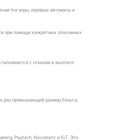
чая live игры, игровые автоматы и
ги при помощи конкретных платежных
сталкивается с отказом в выплате
во раз превышающий размер бонуса.
ming, Playtech, Novomatic и IGT. Это