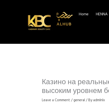
Skip
to
Home
HENNA
content
Казино на реальны
высоким уровнем б
Leave a Comment
/
general
/ By
admlnlx