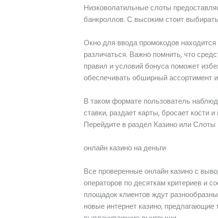
Низковолатильные слоты предоставляю
банкроллов. С высоким стоит выбирать
Окно для ввода промокодов находится 
различаться. Важно помнить, что средс
правил и условий бонуса поможет избе
обеспечивать обширный ассортимент игр
В таком формате пользователь наблюда
ставки, раздает карты, бросает кости и
Перейдите в раздел Казино или Слоты и
онлайн казино на деньги
Все проверенные онлайн казино с вывод
операторов по десяткам критериев и со
площадок клиентов ждут разнообразны
новые интернет казино, предлагающие