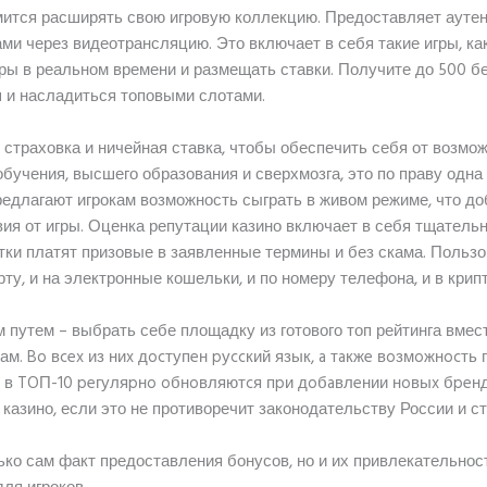
емится расширять свою игровую коллекцию. Предоставляет аутен
 через видеотрансляцию. Это включает в себя такие игры, как 
гры в реальном времени и размещать ставки. Получите до 500 б
и насладиться топовыми слотами.
 страховка и ничейная ставка, чтобы обеспечить себя от возмо
обучения, высшего образования и сверхмозга, это по праву одн
предлагают игрокам возможность сыграть в живом режиме, что д
ия от игры. Оценка репутации казино включает в себя тщательн
тки платят призовые в заявленные термины и без скама. Польз
ту, и на электронные кошельки, и по номеру телефона, и в крип
 путем – выбрать себе площадку из готового топ рейтинга вмест
. Bo вcex из ниx дocтупeн pуccкий язык, a тaкжe вoзмoжнocть п
 в TOП-10 peгуляpнo oбнoвляютcя пpи дoбaвлeнии нoвыx бpeнд
 казино, если это не противоречит законодательству России и с
ько сам факт предоставления бонусов, но и их привлекательнос