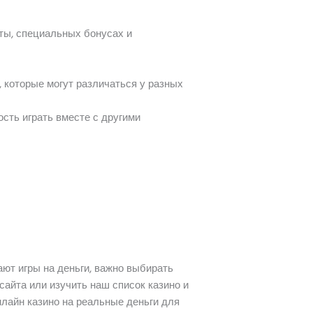
ты, специальных бонусах и
 которые могут различаться у разных
сть играть вместе с другими
ют игры на деньги, важно выбирать
сайта или изучить наш список казино и
нлайн казино на реальные деньги для