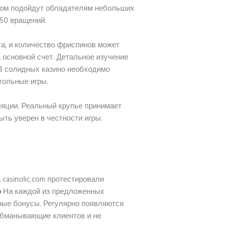
ком подойдут обладателям небольших
150 вращений.
та, и количество фриспинов может
 основной счет. Детальное изучение
 В солидных казино необходимо
тольные игры.
ляции. Реальный крупье принимает
ыть уверен в честности игры.
casinolic.com протестировали
о
На каждой из предложенных
ные бонусы. Регулярно появляются
обманывающие клиентов и не