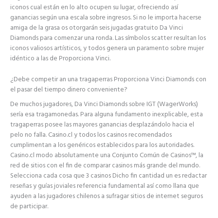
iconos cual están en lo alto ocupen su lugar, ofreciendo así
ganancias según una escala sobre ingresos. Si no le importa hacerse
amiga de la grasa os otorgarán seis jugadas gratuito Da Vinci
Diamonds para comenzar una ronda. Las símbolos scatter resultan los
iconos valiosos artísticos, y todos genera un paramento sobre mujer
idéntico a las de Proporciona Vinci.
¿Debe competir an una tragaperras Proporciona Vinci Diamonds con
el pasar del tiempo dinero conveniente?
De muchos jugadores, Da Vinci Diamonds sobre IGT (WagerWorks)
serí­a esa tragamonedas. Para alguna fundamento inexplicable, esta
tragaperras posee las mayores ganancias desplazándolo hacia el
pelo no falla. Casino.cl y todos los casinos recomendados
cumplimentan a los genéricos establecidos para los autoridades.
Casino.cl modo absolutamente una Conjunto Común de Casinos™, la
red de sitios con el fin de comparar casinos más grande del mundo.
Selecciona cada cosa que 3 casinos Dicho fin cantidad un es redactar
reseñas y guías joviales referencia fundamental así­ como llana que
ayuden a las jugadores chilenos a sufragar sitios de internet seguros
de participar.