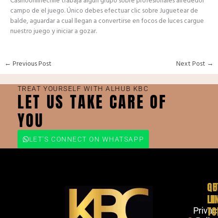
Casinoonlinechile trabaja algún grupo sobre profesionales alrededor
campo de el juego. Único debes efectuar clic sobre Juguetear de
balde, aguardar a cual llegan a convertirse en focos de luces cargue
nuestro juego y iniciar a gozar.
←
Previous Post
Next Post
→
TREAT YOURSELF WITH ALHUB KBC
LET US TAKE CARE OF
YOU
LET'S CONNECT ON WHATSAPP
QU
GE
LI
IN
TO
Privac