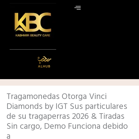
Skip
to
content
Tragamonedas Otorga Vinci
Diamonds by IGT Sus particulares
de su tragaperras 2026 & Tiradas
Sin cargo, Demo Funciona debido
a