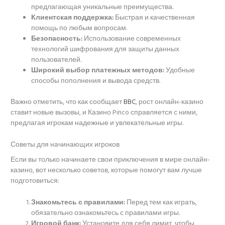
предлагающая уникальные преимущества.
Клиентская поддержка:
Быстрая и качественная
помощь по любым вопросам.
Безопасность:
Использование современных
технологий шифрования для защиты данных
пользователей.
Широкий выбор платежных методов:
Удобные
способы пополнения и вывода средств.
Важно отметить, что как сообщает
BBC
, рост онлайн-казино
ставит новые вызовы, и Казино Pinco справляется с ними,
предлагая игрокам надежные и увлекательные игры.
Советы для начинающих игроков
Если вы только начинаете свои приключения в мире онлайн-
казино, вот несколько советов, которые помогут вам лучше
подготовиться:
Знакомьтесь с правилами:
Перед тем как играть,
обязательно ознакомьтесь с правилами игры.
Игровой банк:
Установите для себя лимит, чтобы