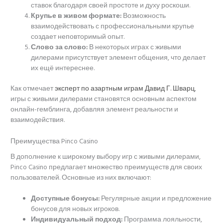
ставок благодаря своей простоте и духу роскоши.
Крупье в живом формате:
Возможность
взаимодействовать с профессиональными крупье
создает неповторимый опыт.
Слово за слово:
В некоторых играх с живыми
дилерами присутствует элемент общения, что делает
их ещё интереснее.
Как отмечает
эксперт по азартным играм Давид Г. Шварц
,
игры с живыми дилерами становятся основным аспектом
онлайн-гемблинга, добавляя элемент реальности и
взаимодействия.
Преимущества Pinco Casino
В дополнение к широкому выбору игр с живыми дилерами,
Pinco Casino предлагает множество преимуществ для своих
пользователей. Основные из них включают:
Доступные бонусы:
Регулярные акции и предложение
бонусов для новых игроков.
Индивидуальный подход:
Программа лояльности,