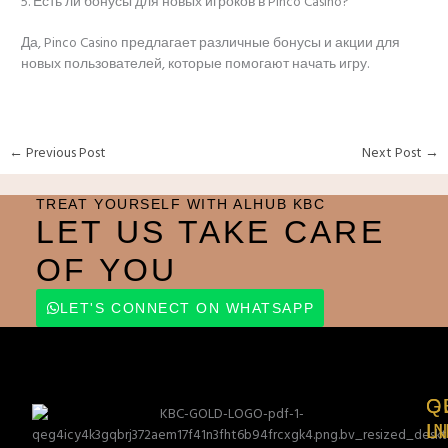
5. Есть ли бонусы для новых игроков в Pinco Casino?
Да, Pinco Casino предлагает различные бонусы и акции для
новых пользователей, которые помогают начать игру.
←
Previous Post
Next Post
→
TREAT YOURSELF WITH ALHUB KBC
LET US TAKE CARE
OF YOU
LET'S CONNECT ON WHATSAPP
Q
G
L
IN