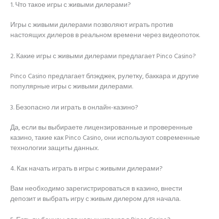
1. Что такое игры с живыми дилерами?
Игры с живыми дилерами позволяют играть против
настоящих дилеров в реальном времени через видеопоток.
2. Какие игры с живыми дилерами предлагает Pinco Casino?
Pinco Casino предлагает блэкджек, рулетку, баккара и другие
популярные игры с живыми дилерами.
3. Безопасно ли играть в онлайн-казино?
Да, если вы выбираете лицензированные и проверенные
казино, такие как Pinco Casino, они используют современные
технологии защиты данных.
4. Как начать играть в игры с живыми дилерами?
Вам необходимо зарегистрироваться в казино, внести
депозит и выбрать игру с живым дилером для начала.